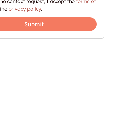
he contact request, I accept the
terms of
the
privacy policy
.
Submit