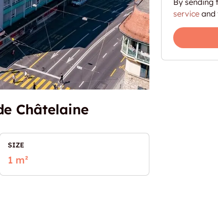
By sending t
service
and 
de Châtelaine
SIZE
1 m²