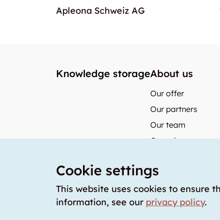
Apleona Schweiz AG
Knowledge storage
About us
Our offer
Our partners
Our team
Our prices
storabble German
Cookie settings
storabble Austria
storabble France
This website uses cookies to ensure t
information, see our
privacy policy
.
storabble Spain