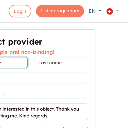
List storage room
EN
Login
t provider
ple and non-binding!
 dans le quartier de Châtelaine"