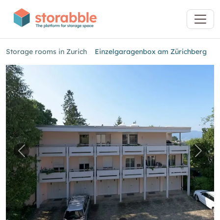
Storage rooms in Zurich
Einzelgaragenbox am Zürichberg
Previous image for "Einzelgaragenbox am Zür
Next