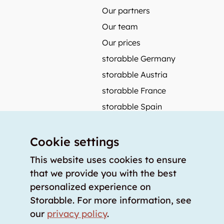
Our partners
Our team
Our prices
storabble Germany
storabble Austria
storabble France
storabble Spain
More from storabble
Cookie settings
FAQ
Press coverage
This website uses cookies to ensure
that we provide you with the best
How to calculate the size of a storage room?
personalized experience on
How much does a storage room cost?
Storabble. For more information, see
For storage providers
our
privacy policy
.