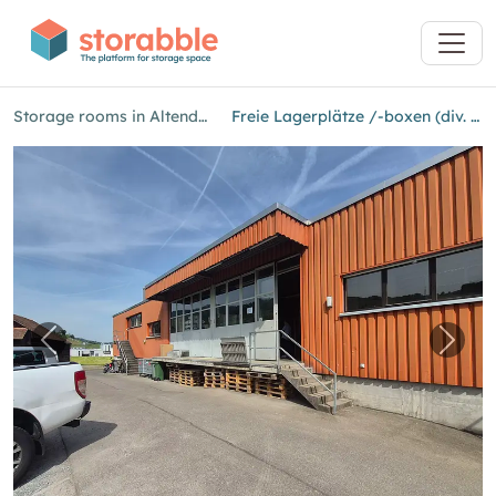
Storage rooms in Altendorf (SZ)
Freie Lagerplätze /-boxen (div. grössen)
Previous image for "Freie Lagerplätze /-boxen
Next 