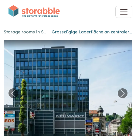
Storage rooms in Saint Gallen
Grosszügige Lagerfläche an zentraler Lage zu vermieten
Previous image for "Grosszügige Lagerfläche 
Next