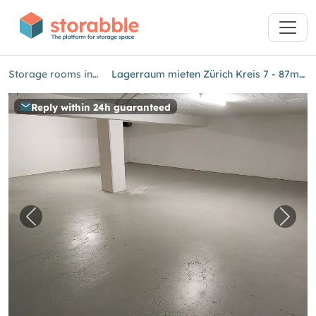
Storage rooms in Zurich
Lagerraum mieten Zürich Kreis 7 - 87m2 Zeltweg 67
Reply within 24h guaranteed
Previous image for "Lagerraum mieten Zürich 
Next