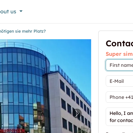
out us
nötigen sie mehr Platz?
Contac
Super sim
entrum - benötigen sie mehr Platz?"
Next image for "Mitte