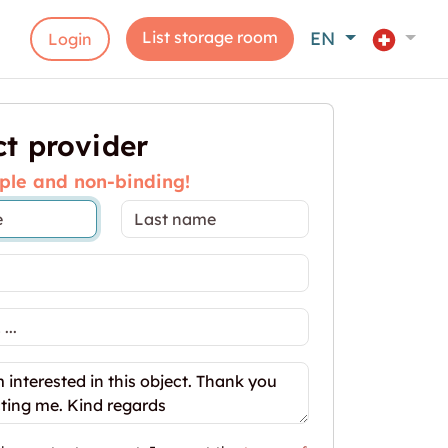
List storage room
EN
Login
t provider
ple and non-binding!
n im Zentrum - benötigen sie mehr Platz?"