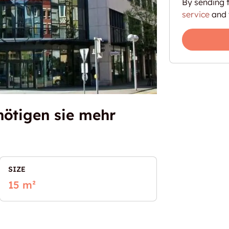
By sending t
service
and 
nötigen sie mehr
SIZE
15 m²