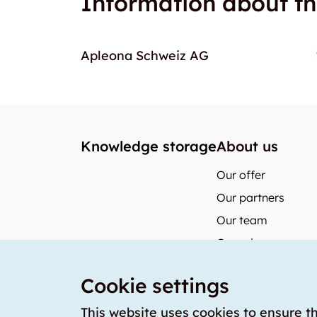
Information about th
Apleona Schweiz AG
Knowledge storage
About us
Our offer
Our partners
Our team
Our prices
storabble German
Cookie settings
storabble Austria
storabble France
This website uses cookies to ensure t