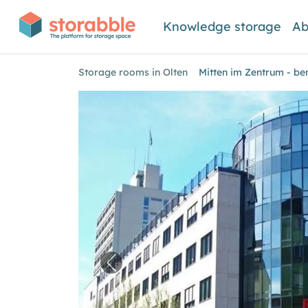
Knowledge storage
Ab
Storage rooms in Olten
Mitten im Zentrum - be
Previous image for "Mitten im Z