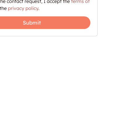
he contact request, I accept the
terms of
the
privacy policy
.
Submit