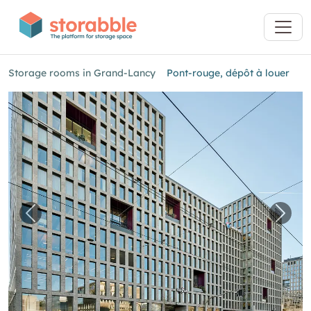
Storage rooms in Grand-Lancy
Pont-rouge, dépôt à louer
Previous image for "Pont-rouge, dépôt à louer
Next 