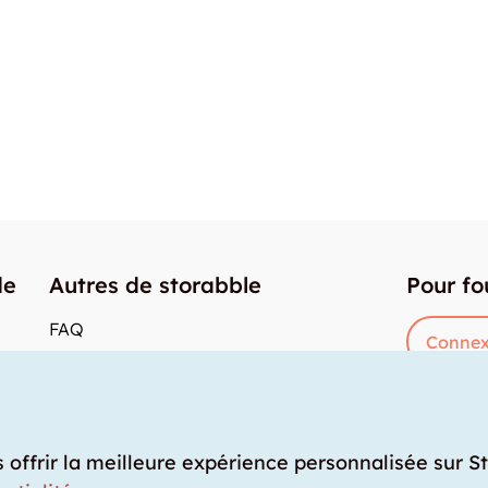
de
Autres de storabble
Pour fo
FAQ
Connex
Articles de presse
res
Comment calculer la capacité d'un garde-
meuble?
Quel est le tarif moyen d'un garde-meuble?
s offrir la meilleure expérience personnalisée sur S