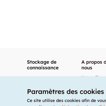
Stockage de
A propos 
connaissance
nous
Notre offre
Nos partenai
Paramètres des cookies
Notre team
Nos prix
Ce site utilise des cookies afin de vou