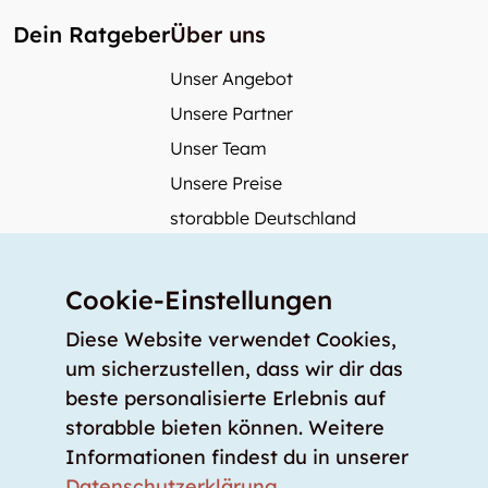
Dein Ratgeber
Über uns
Unser Angebot
Unsere Partner
Unser Team
Unsere Preise
storabble Deutschland
storabble Österreich
Mehr über storabble
Cookie-Einstellungen
FAQ
Diese Website verwendet Cookies,
Medienbeiträge
um sicherzustellen, dass wir dir das
beste personalisierte Erlebnis auf
Wie gross muss ein Lagerraum sein?
storabble bieten können. Weitere
Was kostet ein Lagerraum?
Informationen findest du in unserer
Für Lageranbieter
Datenschutzerklärung
.