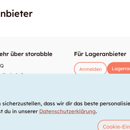
nbieter
ehr über storabble
Für Lageranbieter
AQ
Lagerra
Anmelden
dienbeiträge
e gross muss ein Lagerraum sein?
s kostet ein Lagerraum?
icherzustellen, dass wir dir das beste personalisie
t du in unserer
Datenschutzerklärung
.
Cookie-Ein