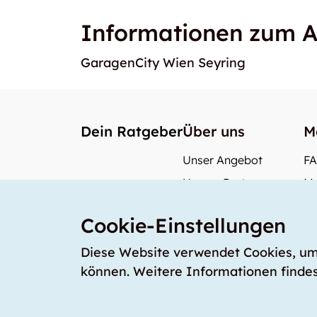
Informationen zum A
GaragenCity Wien Seyring
Dein Ratgeber
Über uns
M
Unser Angebot
F
Unsere Partner
Me
Unser Team
Wi
Cookie-Einstellungen
Unsere Preise
Wa
storabble Schweiz
Diese Website verwendet Cookies, um s
können. Weitere Informationen findes
storabble Deutschland