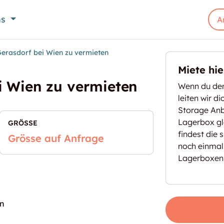
ns
A
erasdorf bei Wien zu vermieten
Miete hi
i Wien zu vermieten
Wenn du den
leiten wir d
Storage Anbi
Lagerbox gl
GRÖSSE
findest die 
Grösse auf Anfrage
noch einmal
Lagerboxen
en