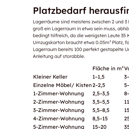
Platzbedarf herausfi
Lagerräume sind meistens zwischen 2 und 3 
groß ein Lagerraum in etwa sein muss, abhä
bedingt hilfreich, da die wenigsten Leute 3
Umzugskarton braucht etwa 0.05m³ Platz, fa
Lagerraum bereits 100 perfekt gestapelte
Anleitung auf storabble.
Fläche in m²
V
Kleiner Keller
1–1,5
3
Einzelne Möbel/ Kisten
2–2,5
5
1-Zimmer-Wohnung
2,5–3,5
8
2-Zimmer-Wohnung
3,5–5,5
1
3-Zimmer-Wohnung
5,5–8,5
1
4-Zimmer-Wohnung
8,5–15
2
5-Zimmer-Wohnung
15–20
3