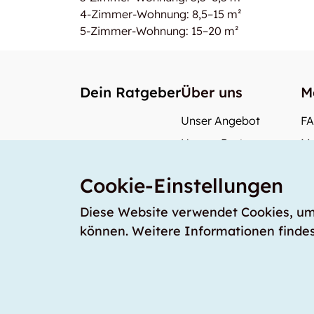
4-Zimmer-Wohnung: 8,5–15 m²
5-Zimmer-Wohnung: 15–20 m²
Dein Ratgeber
Über uns
M
Unser Angebot
F
Unsere Partner
Me
Unser Team
Wi
Cookie-Einstellungen
Unsere Preise
Wa
storabble Schweiz
Diese Website verwendet Cookies, um s
können. Weitere Informationen findes
storabble Deutschland
Copyright © 2026 storabble
|
Datenschutzerklärung