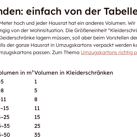
nden: einfach von der Tabell
Meter hoch und jeder Hausrat hat ein anderes Volumen. Wir
ngig von der Wohnsituation. Die Größeneinheit “Kleidersch
5 Kleiderschränke lagern müssen, soll aber beim Vorstellen 
lls der ganze Hausrat in Umzugskartons verpackt werden ka
 Umzugskartons passen. Zum Thema
Umzugskartons richtig 
olumen in m³
Volumen in Kleiderschränken
–5
1
–8
5
–11
8
1–15
11
5–25
15
5–35
25
5–50
35