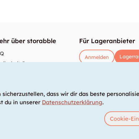
ehr über storabble
Für Lageranbieter
AQ
Lagerra
Anmelden
dienbeiträge
e gross muss ein Lagerraum sein?
s kostet ein Lagerraum?
icherzustellen, dass wir dir das beste personalisie
t du in unserer
Datenschutzerklärung
.
Cookie-Ein
|
AGB
|
Impressum
|
info@storabble.com