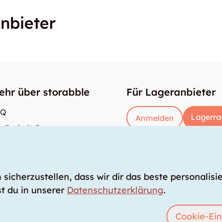
nbieter
ehr über storabble
Für Lageranbieter
AQ
Lagerra
Anmelden
dienbeiträge
e gross muss ein Lagerraum sein?
s kostet ein Lagerraum?
icherzustellen, dass wir dir das beste personalisie
t du in unserer
Datenschutzerklärung
.
Cookie-Ein