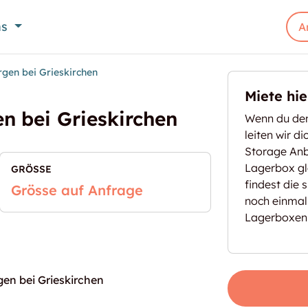
ns
A
gen bei Grieskirchen
Miete hi
n bei Grieskirchen
Wenn du den
leiten wir d
Storage Anbi
Lagerbox gl
GRÖSSE
findest die 
Grösse auf Anfrage
noch einmal
Lagerboxen
gen bei Grieskirchen