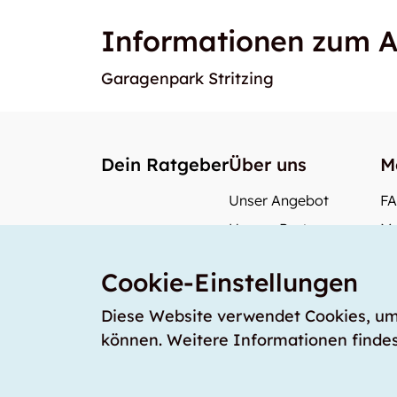
Informationen zum A
Garagenpark Stritzing
Dein Ratgeber
Über uns
M
Unser Angebot
F
Unsere Partner
Me
Unser Team
Wi
Cookie-Einstellungen
Unsere Preise
Wa
storabble Schweiz
Diese Website verwendet Cookies, um s
können. Weitere Informationen findes
storabble Deutschland