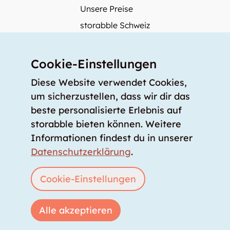
Unsere Preise
storabble Schweiz
storabble Deutschland
Mehr über storabble
Cookie-Einstellungen
FAQ
Diese Website verwendet Cookies,
Medienbeiträge
um sicherzustellen, dass wir dir das
beste personalisierte Erlebnis auf
Wie gross muss ein Lagerraum sein?
storabble bieten können. Weitere
Was kostet ein Lagerraum?
Informationen findest du in unserer
Für Lageranbieter
Datenschutzerklärung
.
Lagerraum inserieren
Anmelden
Cookie-Einstellungen
Alle akzeptieren
Copyright © 2026 storabble
|
Datenschutzerklärung
|
AGB
|