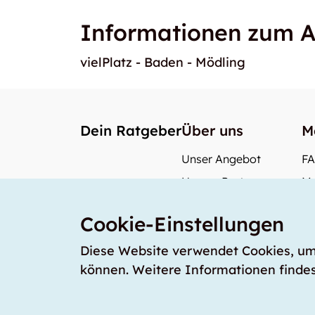
Informationen zum A
vielPlatz - Baden - Mödling
Dein Ratgeber
Über uns
M
Unser Angebot
F
Unsere Partner
Me
Unser Team
Wi
Cookie-Einstellungen
Unsere Preise
Wa
storabble Schweiz
Diese Website verwendet Cookies, um s
können. Weitere Informationen findes
storabble Deutschland