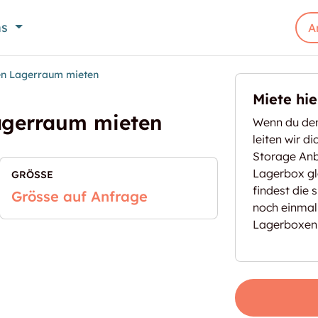
ns
A
nen Lagerraum mieten
Miete hi
Lagerraum mieten
Wenn du den
leiten wir d
Storage Anbi
Lagerbox gl
GRÖSSE
findest die 
Grösse auf Anfrage
noch einmal
Lagerboxen