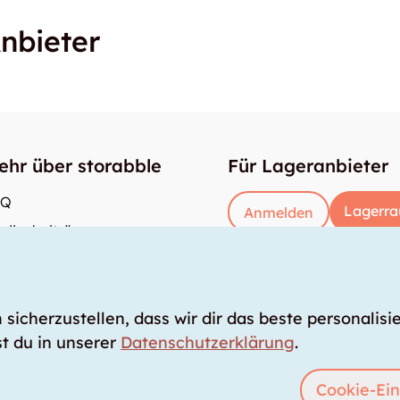
nbieter
ehr über storabble
Für Lageranbieter
AQ
Lagerra
Anmelden
dienbeiträge
e gross muss ein Lagerraum sein?
s kostet ein Lagerraum?
icherzustellen, dass wir dir das beste personalisie
t du in unserer
Datenschutzerklärung
.
Cookie-Ein