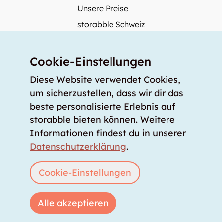
Unsere Preise
storabble Schweiz
storabble Deutschland
Mehr über storabble
Cookie-Einstellungen
FAQ
Diese Website verwendet Cookies,
Medienbeiträge
um sicherzustellen, dass wir dir das
beste personalisierte Erlebnis auf
Wie gross muss ein Lagerraum sein?
storabble bieten können. Weitere
Was kostet ein Lagerraum?
Informationen findest du in unserer
Für Lageranbieter
Datenschutzerklärung
.
Lagerraum inserieren
Anmelden
Cookie-Einstellungen
Alle akzeptieren
Copyright © 2026 storabble
|
Datenschutzerklärung
|
AGB
|