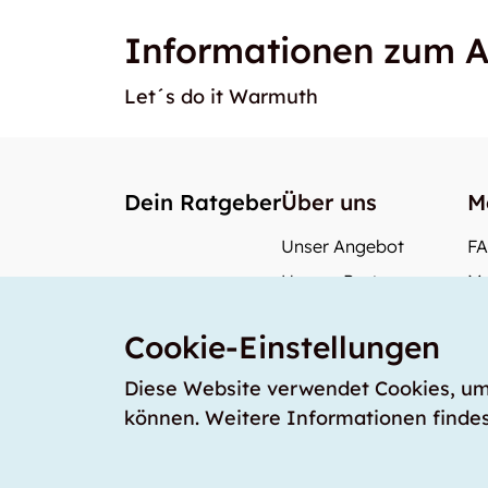
Informationen zum A
Let´s do it Warmuth
Dein Ratgeber
Über uns
M
Unser Angebot
F
Unsere Partner
Me
Unser Team
Wi
Cookie-Einstellungen
Unsere Preise
Wa
storabble Schweiz
Diese Website verwendet Cookies, um s
können. Weitere Informationen findes
storabble Deutschland