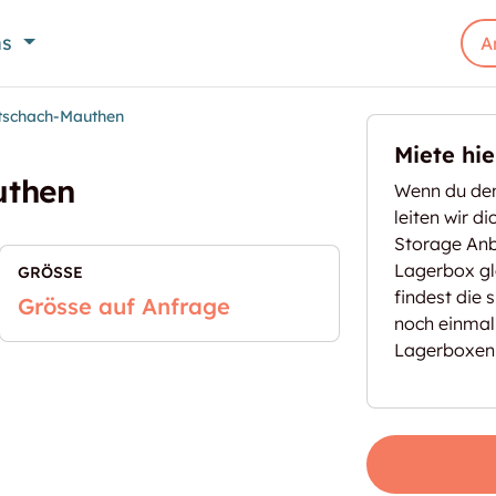
ns
A
ötschach-Mauthen
Miete hi
uthen
Wenn du den
leiten wir d
Storage Anbi
Lagerbox gl
GRÖSSE
findest die 
Grösse auf Anfrage
noch einmal
Lagerboxen