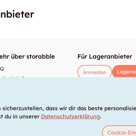
nbieter
ehr über storabble
Für Lageranbieter
AQ
Lagerra
Anmelden
dienbeiträge
e gross muss ein Lagerraum sein?
s kostet ein Lagerraum?
icherzustellen, dass wir dir das beste personalisie
t du in unserer
Datenschutzerklärung
.
Cookie-Ein