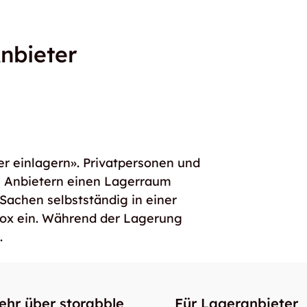
nbieter
er einlagern». Privatpersonen und
e Anbietern einen Lagerraum
 Sachen selbstständig in einer
box ein. Während der Lagerung
.
ehr über storabble
Für Lageranbieter