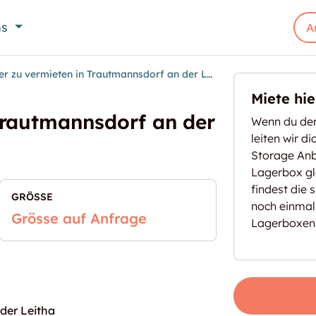
ns
A
Lager zu vermieten in Trautmannsdorf an der Leitha
Miete hi
Trautmannsdorf an der
Wenn du den
leiten wir d
Storage Anbi
Lagerbox gl
findest die 
GRÖSSE
noch einmal
Grösse auf Anfrage
Lagerboxen
der Leitha