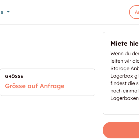
ns
A
Miete hi
Wenn du den
leiten wir d
Storage Anbi
Lagerbox gl
GRÖSSE
findest die 
Grösse auf Anfrage
noch einmal
Lagerboxen