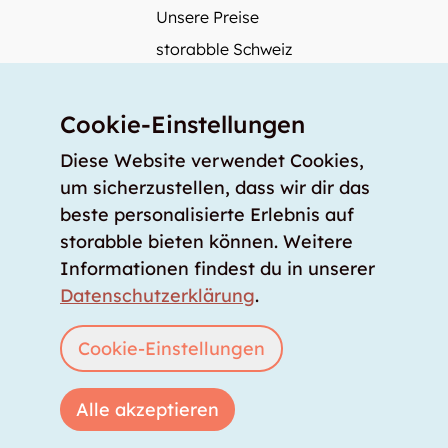
Unsere Preise
storabble Schweiz
storabble Deutschland
Mehr über storabble
Cookie-Einstellungen
FAQ
Diese Website verwendet Cookies,
Medienbeiträge
um sicherzustellen, dass wir dir das
beste personalisierte Erlebnis auf
Wie gross muss ein Lagerraum sein?
storabble bieten können. Weitere
Was kostet ein Lagerraum?
Informationen findest du in unserer
Für Lageranbieter
Datenschutzerklärung
.
Lagerraum inserieren
Anmelden
Cookie-Einstellungen
Alle akzeptieren
Copyright © 2026 storabble
|
Datenschutzerklärung
|
AGB
|