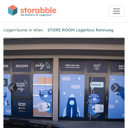
Lagerräume in Wien
STORE ROOM Lagerbox Rennweg
Vorheriges Bild für "STORE ROOM Lagerbox 
Näch