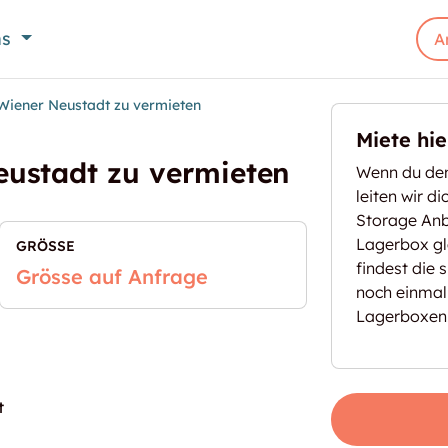
ns
A
Wiener Neustadt zu vermieten
Miete hi
eustadt zu vermieten
Wenn du den
leiten wir d
Storage Anbi
Lagerbox gl
GRÖSSE
findest die 
Grösse auf Anfrage
noch einmal
Lagerboxen
t