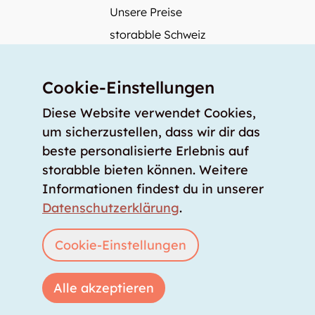
Unsere Preise
storabble Schweiz
storabble Deutschland
Mehr über storabble
Cookie-Einstellungen
FAQ
Diese Website verwendet Cookies,
Medienbeiträge
um sicherzustellen, dass wir dir das
beste personalisierte Erlebnis auf
Wie gross muss ein Lagerraum sein?
storabble bieten können. Weitere
Was kostet ein Lagerraum?
Informationen findest du in unserer
Für Lageranbieter
Datenschutzerklärung
.
Lagerraum inserieren
Anmelden
Cookie-Einstellungen
Alle akzeptieren
Copyright © 2026 storabble
|
Datenschutzerklärung
|
AGB
|