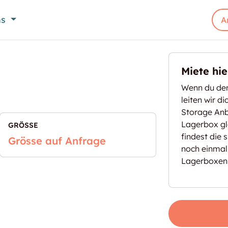
ns
A
Miete hi
Wenn du den
leiten wir d
Storage Anbi
Lagerbox gl
GRÖSSE
findest die 
Grösse auf Anfrage
noch einmal
Lagerboxen