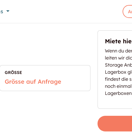
ns
A
Miete hi
Wenn du den
leiten wir d
Storage Anbi
Lagerbox gl
GRÖSSE
findest die 
Grösse auf Anfrage
noch einmal
Lagerboxen