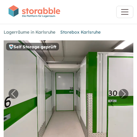
Lagerräume in Karlsruhe
Storebox Karlsruhe
Self Storage geprüft
Vorheriges Bild für "Storebox Karlsruhe"
Nächs