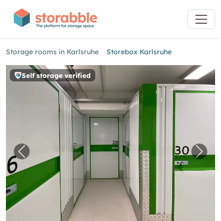
Storage rooms in Karlsruhe
Storebox Karlsruhe
Self storage verified
Previous image for "Storebox Karlsruhe"
Next