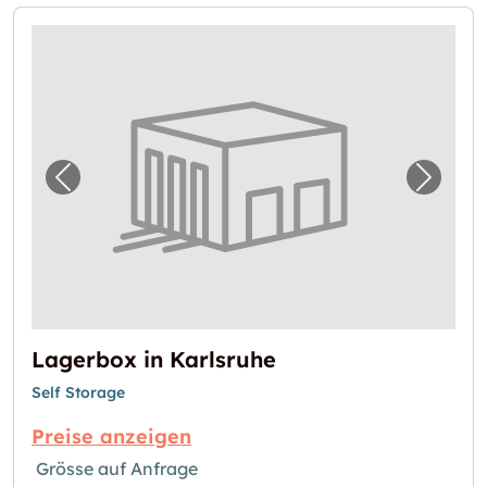
Vorheriges Bild für "Lagerbox in Karlsruhe"
Nächst
Lagerbox in Karlsruhe
Self Storage
Preise anzeigen
Grösse auf Anfrage