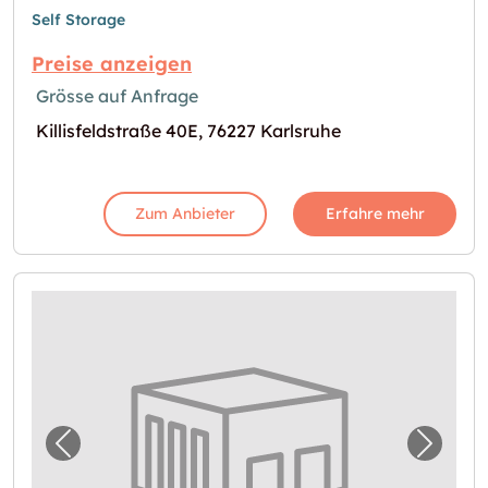
Self Storage
Preise anzeigen
Grösse auf Anfrage
Killisfeldstraße 40E, 76227 Karlsruhe
Zum Anbieter
Erfahre mehr
Vorheriges Bild für "In Karlsruhe Lager miet
Nächst