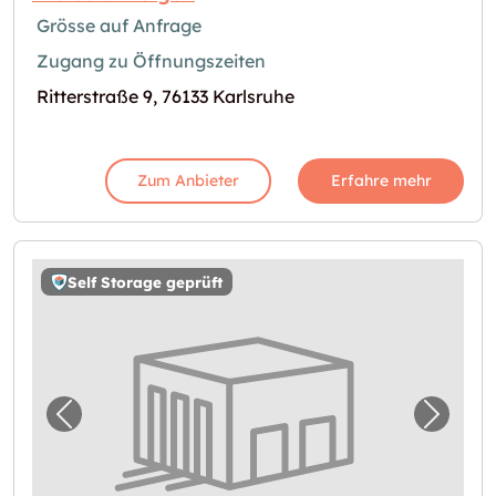
Grösse auf Anfrage
Zugang zu Öffnungszeiten
Ritterstraße 9, 76133 Karlsruhe
Zum Anbieter
Erfahre mehr
Self Storage geprüft
Vorheriges Bild für "Storebox Karlsruhe"
Nächst