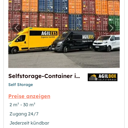
Vorheriges Bild für "Selfstorage-Container i
Nächst
Selfstorage-Container in Karlsruhe Grünwinkel
Self Storage
Preise anzeigen
2 m² - 30 m²
Zugang 24/7
Jederzeit kündbar