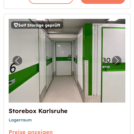
Self Storage geprüft
Vorheriges Bild für "Storebox Karlsruhe"
Nächst
Storebox Karlsruhe
Lagerraum
Preise anzeigen