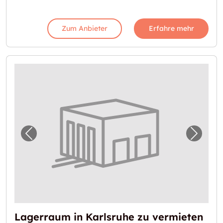
Zum Anbieter
Erfahre mehr
Vorheriges Bild für "Lagerraum in Karlsruhe
Nächst
Lagerraum in Karlsruhe zu vermieten