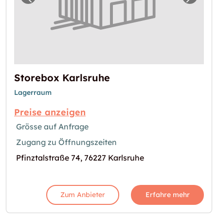
Vorheriges Bild für "Storebox Karlsruhe"
Nächst
Storebox Karlsruhe
Lagerraum
Preise anzeigen
Grösse auf Anfrage
Zugang zu Öffnungszeiten
Pfinztalstraße 74, 76227 Karlsruhe
Zum Anbieter
Erfahre mehr