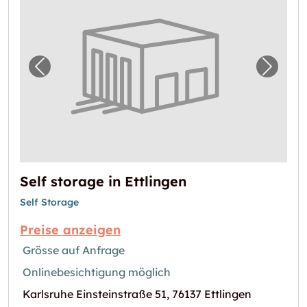
Vorheriges Bild für "Self storage in Ettlingen
Nächste
Self storage in Ettlingen
Self Storage
Preise anzeigen
Grösse auf Anfrage
Onlinebesichtigung möglich
Karlsruhe Einsteinstraße 51, 76137 Ettlingen