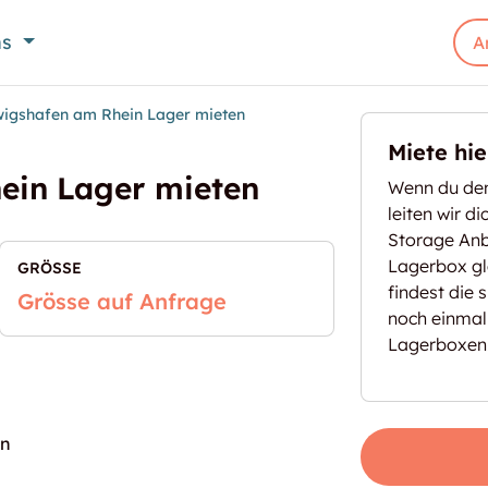
ns
A
wigshafen am Rhein Lager mieten
Miete hi
ein Lager mieten
Wenn du den
leiten wir d
Storage Anbi
Lagerbox gl
GRÖSSE
findest die 
Grösse auf Anfrage
noch einmal
Lagerboxen
in