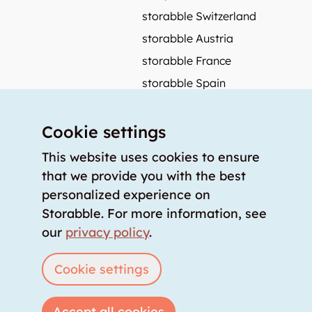
storabble Switzerland
storabble Austria
storabble France
storabble Spain
More from storabble
Cookie settings
FAQ
Press coverage
This website uses cookies to ensure
that we provide you with the best
How to calculate the size of a storage room?
personalized experience on
How much does a storage room cost?
Storabble. For more information, see
For storage providers
our
privacy policy
.
List storage room
Login
Cookie settings
Accept all cookies