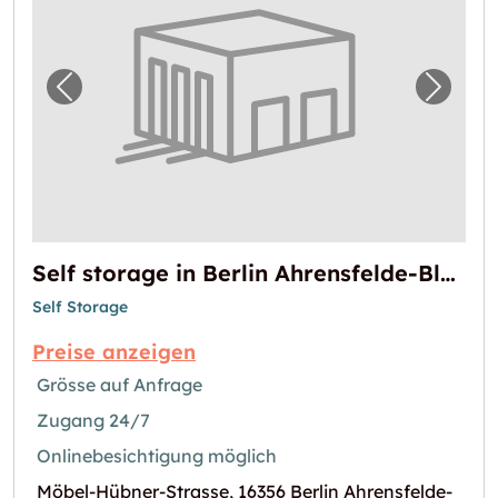
Vorheriges Bild für "Self storage in Berlin 
Nächst
Self storage in Berlin Ahrensfelde-Blumberg
Self Storage
Preise anzeigen
Grösse auf Anfrage
Zugang 24/7
Onlinebesichtigung möglich
Möbel-Hübner-Strasse, 16356 Berlin Ahrensfelde-