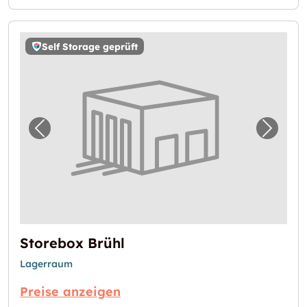
Self Storage geprüft
Vorheriges Bild für "Storebox Brühl"
Nächst
Storebox Brühl
Lagerraum
Preise anzeigen