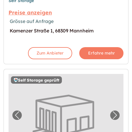
Self Storage
Preise anzeigen
Grösse auf Anfrage
Kamenzer Straße 1, 68309 Mannheim
Zum Anbieter
Erfahre mehr
Self Storage geprüft
Vorheriges Bild für "Storebox Weinheim"
Nächst