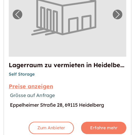
Vorheriges Bild für "Lagerraum zu vermieten
Nächst
Lagerraum zu vermieten in Heidelberg
Self Storage
Preise anzeigen
Grösse auf Anfrage
Eppelheimer Straße 28, 69115 Heidelberg
Zum Anbieter
Erfahre mehr