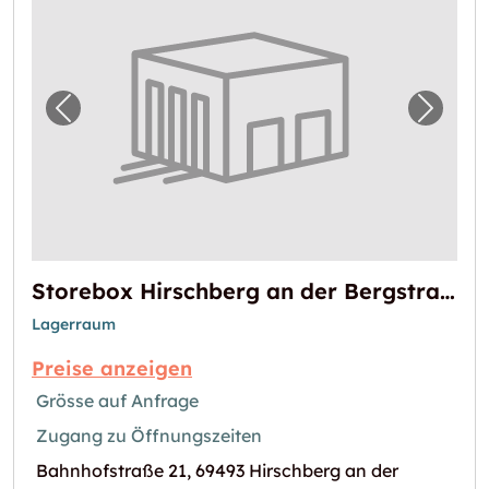
Vorheriges Bild für "Storebox Hirschberg an
Nächst
Storebox Hirschberg an der Bergstraße
Lagerraum
Preise anzeigen
Grösse auf Anfrage
Zugang zu Öffnungszeiten
Bahnhofstraße 21, 69493 Hirschberg an der