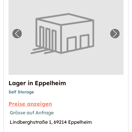
Vorheriges Bild für "Lager in Eppelheim"
Nächst
Lager in Eppelheim
Self Storage
Preise anzeigen
Grösse auf Anfrage
Lindberghstraße 1, 69214 Eppelheim