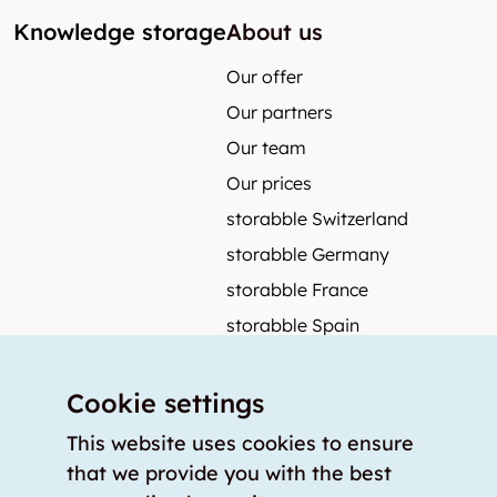
Knowledge storage
About us
Our offer
Our partners
Our team
Our prices
storabble Switzerland
storabble Germany
storabble France
storabble Spain
More from storabble
Cookie settings
FAQ
Press coverage
This website uses cookies to ensure
that we provide you with the best
How to calculate the size of a storage room?