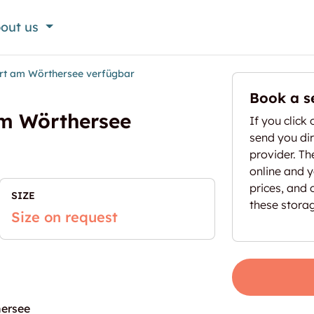
out us
rt am Wörthersee verfügbar
Book a s
am Wörthersee
If you click 
send you dir
provider. T
online and yo
prices, and 
SIZE
these stora
Size on request
hersee