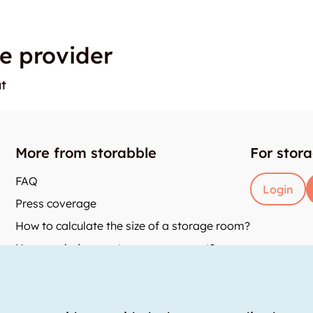
e provider
t
More from storabble
For stor
FAQ
Login
Press coverage
How to calculate the size of a storage room?
How much does a storage room cost?
and
y