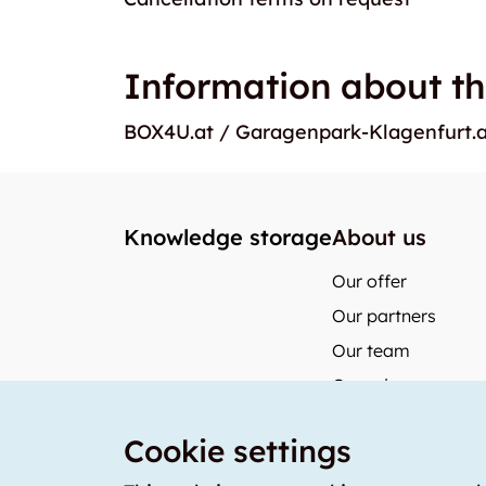
Information about th
BOX4U.at / Garagenpark-Klagenfurt.a
Knowledge storage
About us
Our offer
Our partners
Our team
Our prices
storabble Switzerl
Cookie settings
storabble German