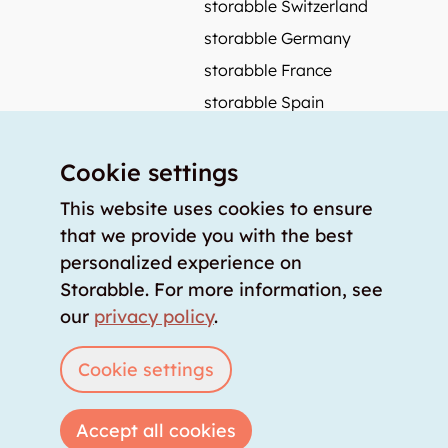
storabble Switzerland
storabble Germany
storabble France
storabble Spain
More from storabble
Cookie settings
FAQ
Press coverage
This website uses cookies to ensure
that we provide you with the best
How to calculate the size of a storage room?
personalized experience on
How much does a storage room cost?
Storabble. For more information, see
For storage providers
our
privacy policy
.
List storage room
Login
Cookie settings
Accept all cookies