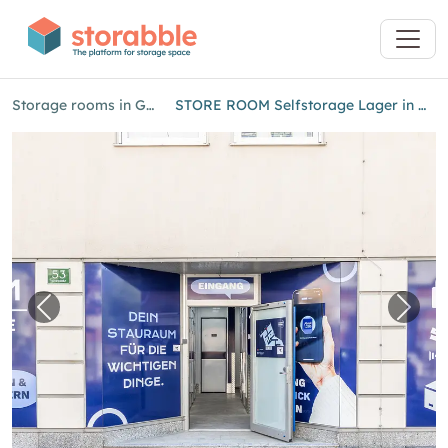
Storage rooms in Graz
STORE ROOM Selfstorage Lager in Graz
Previous image for "STORE ROOM Selfstorage 
Next