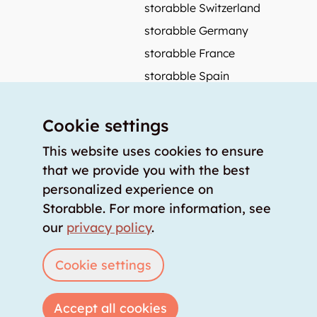
storabble Switzerland
storabble Germany
storabble France
storabble Spain
More from storabble
Cookie settings
FAQ
Press coverage
This website uses cookies to ensure
that we provide you with the best
How to calculate the size of a storage room?
personalized experience on
How much does a storage room cost?
Storabble. For more information, see
For storage providers
our
privacy policy
.
List storage room
Login
Cookie settings
Accept all cookies