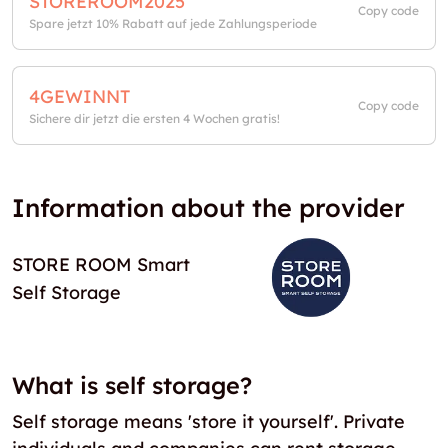
STOREROOM2025
Copy code
Spare jetzt 10% Rabatt auf jede Zahlungsperiode
4GEWINNT
Copy code
Sichere dir jetzt die ersten 4 Wochen gratis!
Information about the provider
STORE ROOM Smart
Self Storage
What is self storage?
Self storage means 'store it yourself'. Private