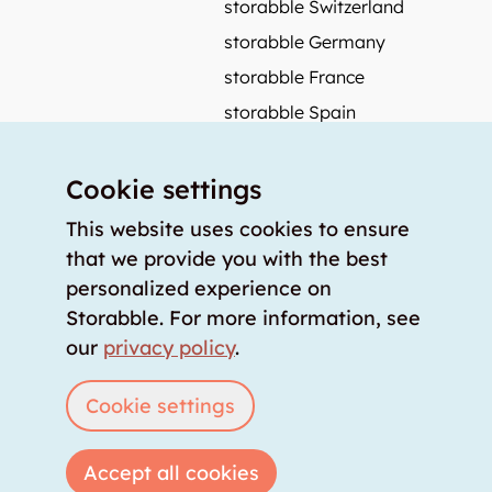
storabble Switzerland
storabble Germany
storabble France
storabble Spain
More from storabble
Cookie settings
FAQ
Press coverage
This website uses cookies to ensure
that we provide you with the best
How to calculate the size of a storage room?
personalized experience on
How much does a storage room cost?
Storabble. For more information, see
For storage providers
our
privacy policy
.
List storage room
Login
Cookie settings
Accept all cookies