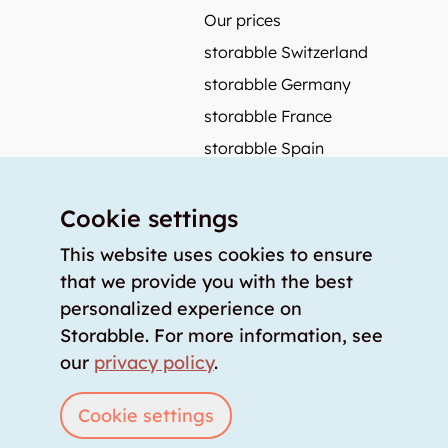
Our prices
storabble Switzerland
storabble Germany
storabble France
storabble Spain
More from storabble
Cookie settings
FAQ
Press coverage
This website uses cookies to ensure
that we provide you with the best
How to calculate the size of a storage room?
personalized experience on
How much does a storage room cost?
Storabble. For more information, see
For storage providers
our
privacy policy
.
List storage room
Login
Cookie settings