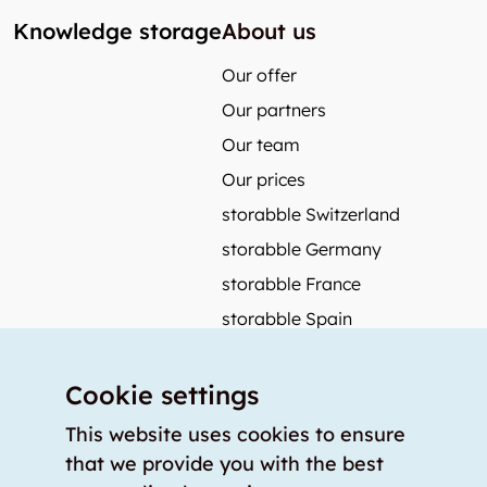
Knowledge storage
About us
Our offer
Our partners
Our team
Our prices
storabble Switzerland
storabble Germany
storabble France
storabble Spain
More from storabble
Cookie settings
FAQ
Press coverage
This website uses cookies to ensure
that we provide you with the best
How to calculate the size of a storage room?