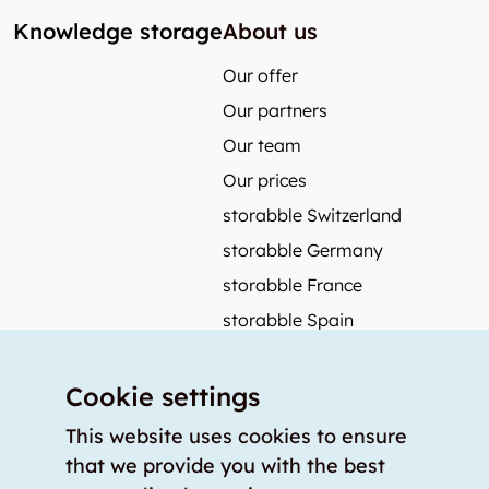
Knowledge storage
About us
Our offer
Our partners
Our team
Our prices
storabble Switzerland
storabble Germany
storabble France
storabble Spain
More from storabble
Cookie settings
FAQ
Press coverage
This website uses cookies to ensure
that we provide you with the best
How to calculate the size of a storage room?