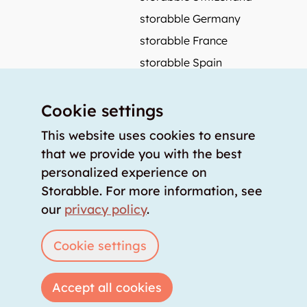
storabble Germany
storabble France
storabble Spain
More from storabble
Cookie settings
FAQ
Press coverage
This website uses cookies to ensure
that we provide you with the best
How to calculate the size of a storage room?
personalized experience on
How much does a storage room cost?
Storabble. For more information, see
For storage providers
our
privacy policy
.
List storage room
Login
Cookie settings
Accept all cookies
Copyright © 2026 storabble
|
privacy policy
|
terms of service
|