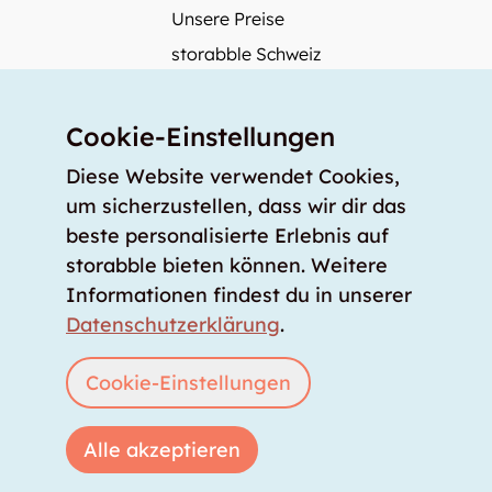
Unsere Preise
storabble Schweiz
storabble Deutschland
Mehr über storabble
Cookie-Einstellungen
FAQ
Diese Website verwendet Cookies,
Medienbeiträge
um sicherzustellen, dass wir dir das
beste personalisierte Erlebnis auf
Wie gross muss ein Lagerraum sein?
storabble bieten können. Weitere
Was kostet ein Lagerraum?
Informationen findest du in unserer
Für Lageranbieter
Datenschutzerklärung
.
Lagerraum inserieren
Anmelden
Cookie-Einstellungen
Alle akzeptieren
Copyright © 2026 storabble
|
Datenschutzerklärung
|
AGB
|