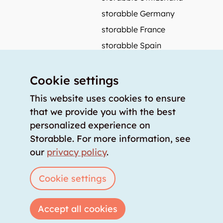
storabble Germany
storabble France
storabble Spain
More from storabble
Cookie settings
FAQ
Press coverage
This website uses cookies to ensure
that we provide you with the best
How to calculate the size of a storage room?
personalized experience on
How much does a storage room cost?
Storabble. For more information, see
For storage providers
our
privacy policy
.
List storage room
Login
Cookie settings
Accept all cookies
Copyright © 2026 storabble
|
privacy policy
|
terms of service
|