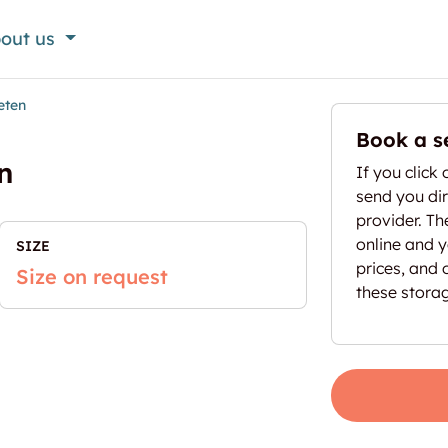
out us
eten
Book a s
n
If you click 
send you dir
provider. T
online and yo
SIZE
prices, and 
Size on request
these stora