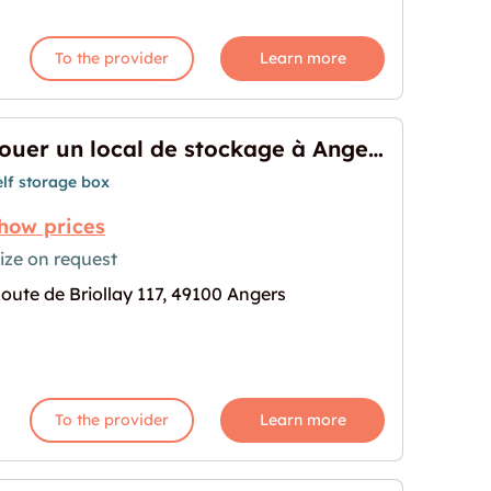
To the provider
Learn more
Louer un local de stockage à Angers
elf storage box
how prices
ize on request
oute de Briollay 117, 49100 Angers
ckage à Angers"
age for "Louer un local de stockage à Angers"
To the provider
Learn more