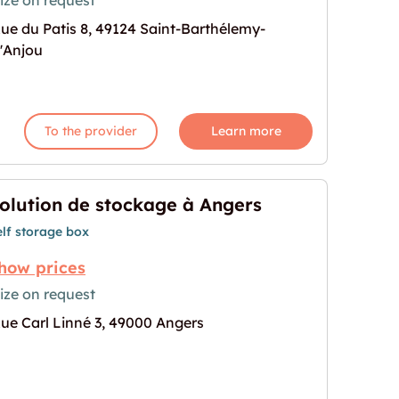
ize on request
ue du Patis 8, 49124 Saint-Barthélemy-
Barthélemy-d'Anjou"
age for "Location box à Saint-Barthélemy-d'Anjou"
'Anjou
To the provider
Learn more
olution de stockage à Angers
elf storage box
how prices
ize on request
ue Carl Linné 3, 49000 Angers
à Angers"
age for "Solution de stockage à Angers"