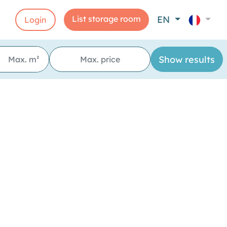
List storage room
EN
Login