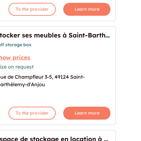
To the provider
Learn more
Stocker ses meubles à Saint-Barthélemy-d'Anjou
elf storage box
how prices
ize on request
ue de Champfleur 3-5, 49124 Saint-
 Saint-Barthélemy-d'Anjou"
age for "Stocker ses meubles à Saint-Barthélemy-
arthélemy-d'Anjou
To the provider
Learn more
Espace de stockage en location à Écouflant