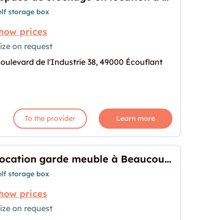
elf storage box
how prices
ize on request
oulevard de l'Industrie 38, 49000 Écouflant
 location à Écouflant"
age for "Espace de stockage en location à Écoufla
To the provider
Learn more
Location garde meuble à Beaucouzé
elf storage box
how prices
ize on request