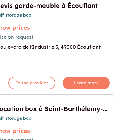
evis garde-meuble à Écouflant
elf storage box
how prices
ize on request
oulevard de l'Industrie 3, 49000 Écouflant
Écouflant"
age for "Devis garde-meuble à Écouflant"
To the provider
Learn more
Location box à Saint-Barthélemy-d'Anjou
elf storage box
how prices