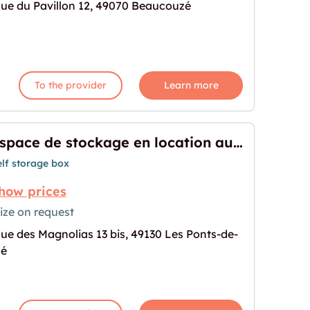
ue du Pavillon 12, 49070 Beaucouzé
e à Beaucouzé"
age for "Location garde meuble à Beaucouzé"
To the provider
Learn more
Espace de stockage en location aux Ponts-de-Cé
elf storage box
how prices
ize on request
ue des Magnolias 13 bis, 49130 Les Ponts-de-
 location aux Ponts-de-Cé"
age for "Espace de stockage en location aux Pont
é