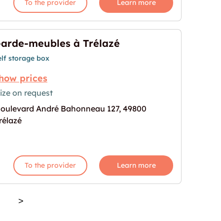
To the provider
Learn more
arde-meubles à Trélazé
elf storage box
how prices
ize on request
oulevard André Bahonneau 127, 49800
azé"
age for "Garde-meubles à Trélazé"
rélazé
To the provider
Learn more
>