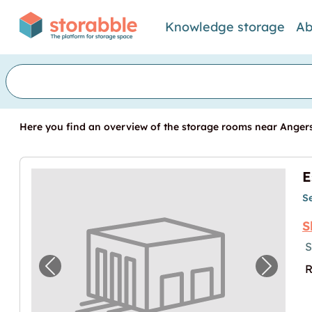
Knowledge storage
Ab
Here you find an overview of the storage rooms near Angers.
S
S
S
R
Previous image for "Espace de stockage di
Next im