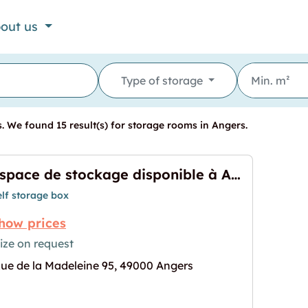
out us
Type of storage
 We found 15 result(s) for storage rooms in Angers.
Espace de stockage disponible à Angers
elf storage box
how prices
ize on request
ue de la Madeleine 95, 49000 Angers
sponible à Angers"
age for "Espace de stockage disponible à Angers"