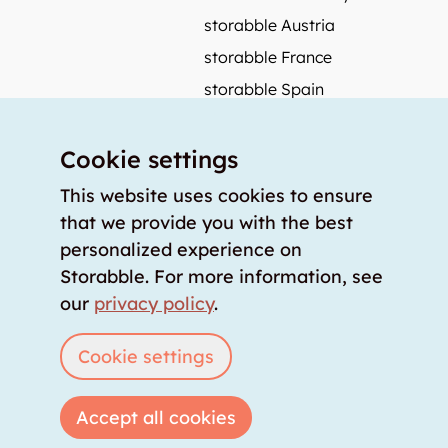
storabble Austria
storabble France
storabble Spain
More from storabble
Cookie settings
FAQ
Press coverage
This website uses cookies to ensure
that we provide you with the best
How to calculate the size of a storage room?
personalized experience on
How much does a storage room cost?
Storabble. For more information, see
For storage providers
our
privacy policy
.
List storage room
Login
Cookie settings
Accept all cookies
Copyright © 2026 storabble
|
privacy policy
|
terms of service
|