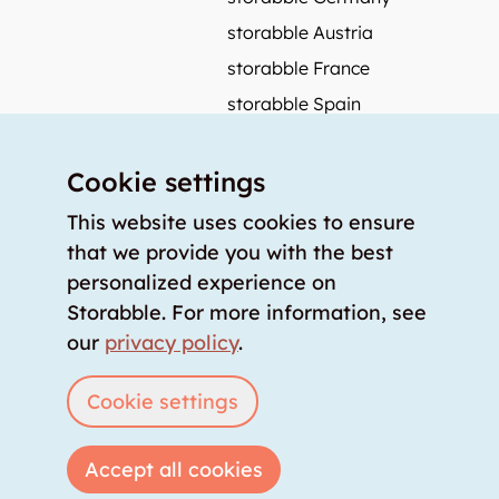
storabble Austria
storabble France
storabble Spain
More from storabble
Cookie settings
FAQ
Press coverage
This website uses cookies to ensure
that we provide you with the best
How to calculate the size of a storage room?
personalized experience on
How much does a storage room cost?
Storabble. For more information, see
For storage providers
our
privacy policy
.
List storage room
Login
Cookie settings
Accept all cookies
Copyright © 2026 storabble
|
privacy policy
|
terms of service
|