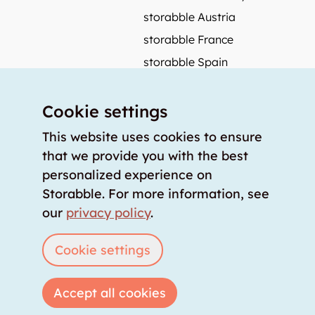
storabble Austria
storabble France
storabble Spain
More from storabble
Cookie settings
FAQ
Press coverage
This website uses cookies to ensure
that we provide you with the best
How to calculate the size of a storage room?
personalized experience on
How much does a storage room cost?
Storabble. For more information, see
For storage providers
our
privacy policy
.
List storage room
Login
Cookie settings
Accept all cookies
Copyright © 2026 storabble
|
privacy policy
|
terms of service
|