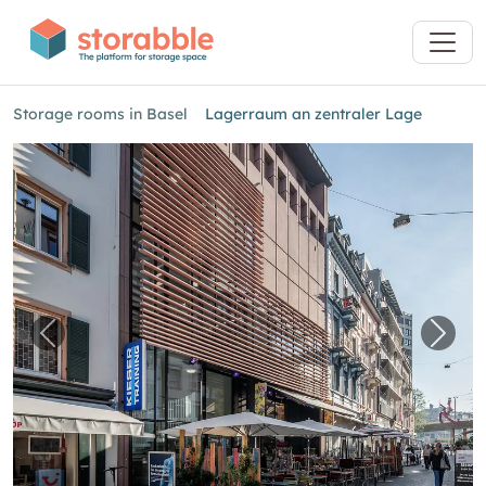
Storage rooms in Basel
Lagerraum an zentraler Lage
Previous image for "Lagerraum an zentraler 
Next