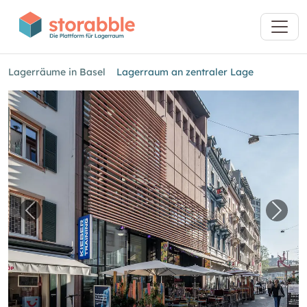
Lagerräume in Basel
Lagerraum an zentraler Lage
Vorheriges Bild für "Lagerraum an zentraler 
Näch