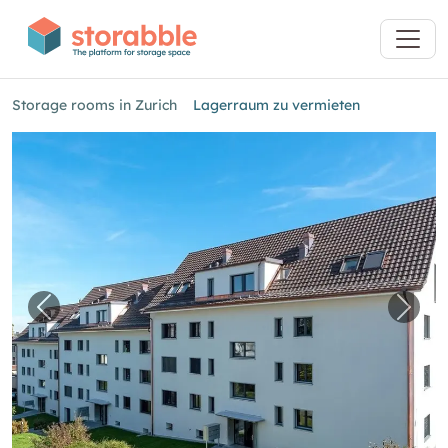
Storage rooms in Zurich
Lagerraum zu vermieten
Previous image for "Lagerraum zu vermieten"
Next