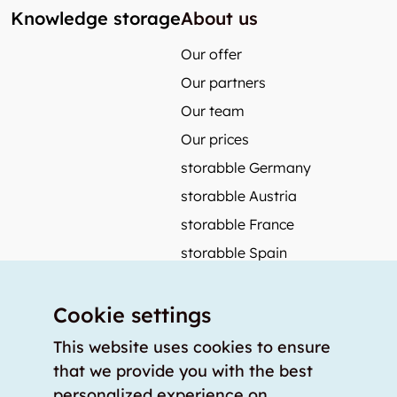
Knowledge storage
About us
Our offer
Our partners
Our team
Our prices
storabble Germany
storabble Austria
storabble France
storabble Spain
More from storabble
Cookie settings
FAQ
Press coverage
This website uses cookies to ensure
that we provide you with the best
How to calculate the size of a storage room?
personalized experience on