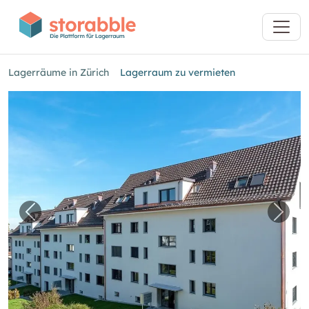
Lagerräume in Zürich
Lagerraum zu vermieten
Vorheriges Bild für "Lagerraum zu vermieten"
Näch